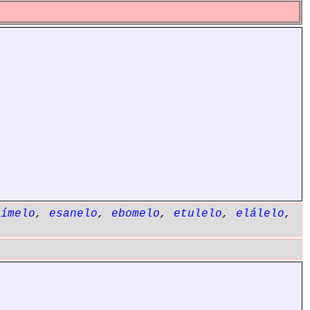
kímelo
,
esanelo
,
ebomelo
,
etulelo
,
elálelo
,