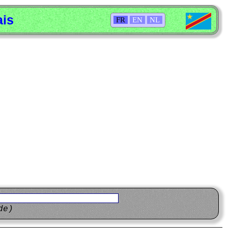
ais
FR
EN
NL
de)