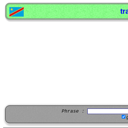
tr
Phrase :