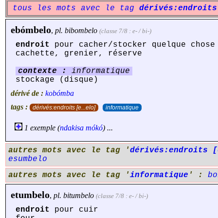
tous les mots avec le tag
dérivés:endroits
ebómbelo
,
pl.
bibombelo
(classe 7/8 : e- / bi-)
endroit
pour cacher/stocker quelque chose
cachette, grenier, réserve
contexte :
informatique
stockage (disque)
dérivé de :
kobómba
tags :
dérivés:endroits [e...elo]
informatique
1 exemple (
ndakisa
mókó
) ...
autres mots avec le tag '
dérivés:endroits [
esumbelo
autres mots avec le tag '
informatique
' :
bo
etumbelo
,
pl.
bitumbelo
(classe 7/8 : e- / bi-)
endroit
pour cuir