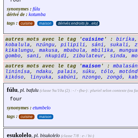
four
synonymes :
fúlu
dérivé de :
kotumba
tags :
cuisine
maison
dérivés:endroits [e...elo]
autres mots avec le tag '
cuisine
' :
biríka
kobalula
,
nzúngu
,
pilipili
,
sáni
,
sukali
,
z
kikalungu
,
makusa
,
mbabula
,
mbilika
,
mungua
gombo
,
sani
,
nkupidi
,
zibulateur
,
sinda
,
mo
autres mots avec le tag '
maison
' :
mbalasán
lininísa
,
ndaku
,
palais
,
súku
,
tólo
,
motónd
kikóso
,
linyuka
,
sabúni
,
nzongo
,
zongó
,
kab
fúlu
,
pl.
bafulu
(classe 9a/10a (2) : - / - (ba-) : pluriel selon contexte (ou 
four
synonymes :
etumbelo
tags :
cuisine
maison
esukolelo
,
pl.
bisukolelo
(classe 7/8 : e- / bi-)