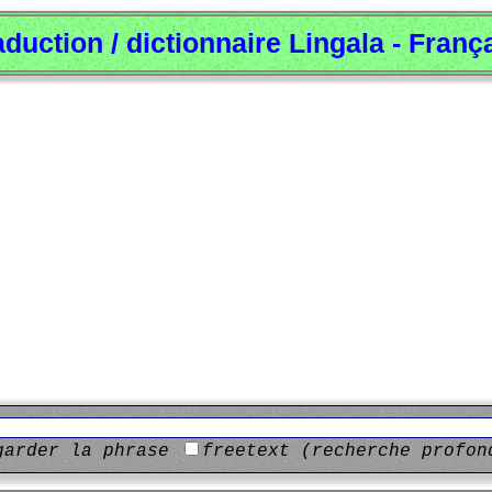
aduction / dictionnaire Lingala - Franç
garder la phrase
freetext (recherche profon