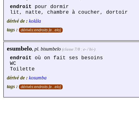
endroit
pour dormir
lit, natte, chambre à coucher, dortoir
dérivé de :
kolála
tags :
dérivés:endroits [e...elo]
esumbelo
,
pl.
bisumbelo
(classe 7/8 : e- / bi-)
endroit
où on fait ses besoins
WC
Toilette
dérivé de :
kosumba
tags :
dérivés:endroits [e...elo]