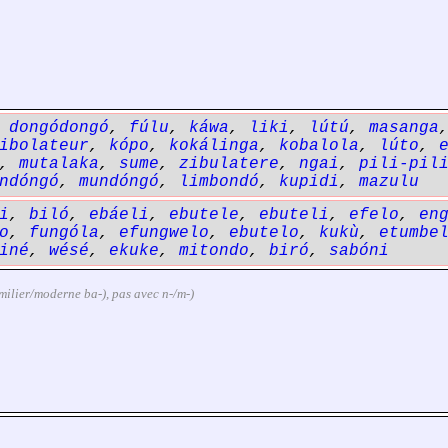
,
dongódongó
,
fúlu
,
káwa
,
liki
,
lútú
,
masanga
ibolateur
,
kópo
,
kokálinga
,
kobalola
,
lúto
,
,
mutalaka
,
sume
,
zibulatere
,
ngai
,
pili-pil
ndóngó
,
mundóngó
,
limbondó
,
kupidi
,
mazulu
i
,
biló
,
ebáeli
,
ebutele
,
ebuteli
,
efelo
,
en
o
,
fungóla
,
efungwelo
,
ebutelo
,
kukù
,
etumbe
iné
,
wésé
,
ekuke
,
mitondo
,
biró
,
sabóni
familier/moderne ba-), pas avec n-/m-)