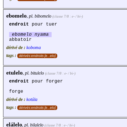
ebomelo
,
pl.
bibomelo
(classe 7/8 : e- / bi-)
endroit
pour tuer
ebomelo nyama
abbatoir
dérivé de :
koboma
tags :
dérivés:endroits [e...elo]
etulelo
,
pl.
bitulelo
(classe 7/8 : e- / bi-)
endroit
pour forger
forge
dérivé de :
kotúla
tags :
dérivés:endroits [e...elo]
elálelo
,
pl.
bilalelo
(classe 7/8 : e- / bi-)