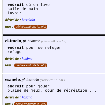
endroit
où on lave
salle de bain
lavoir
dérivé de :
kosukola
tags :
dérivés:endroits [e...elo]
ekímelo
,
pl.
bikimelo
(classe 7/8 : e- / bi-)
endroit
pour se refuger
refuge
dérivé de :
kokíma
tags :
dérivés:endroits [e...elo]
esanelo
,
pl.
bisanelo
(classe 7/8 : e- / bi-)
endroit
pour jouer
plaine de jeux, cour de récréation,...
dérivé de :
kosana
tags :
dérivés:endroits [e...elo]