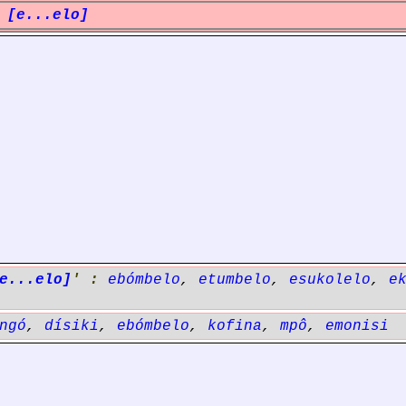
 [e...elo]
e...elo]
' :
ebómbelo
,
etumbelo
,
esukolelo
,
e
ngó
,
dísiki
,
ebómbelo
,
kofina
,
mpô
,
emonisi