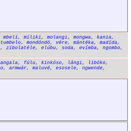
,
mbelí
,
míliki
,
molangi
,
mongwa
,
kania
,
etumbelo
,
mondóndó
,
vére
,
mántéka
,
madída
,
i
,
zibolatéle
,
elúbu
,
soda
,
evímba
,
ngombo
,
gangala
,
fúlu
,
kinkóso
,
lángi
,
libóko
,
lo
,
armwár
,
maluvé
,
esosele
,
ngwende
,