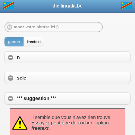
dic.lingala.be
garder
freetext
n
sele
*** suggestion ***
Il semble que vous n'avez rien trouvé.
Essayez peut-être de cocher l'option
freetext
.