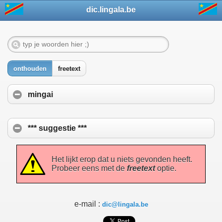
dic.lingala.be
onthouden
freetext
mingai
*** suggestie ***
Het lijkt erop dat u niets gevonden heeft.
Probeer eens met de
freetext
optie.
e-mail :
dic@lingala.be