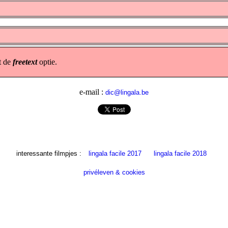
t de
freetext
optie.
e-mail :
dic@lingala.be
interessante filmpjes :
lingala facile 2017
lingala facile 2018
privéleven & cookies