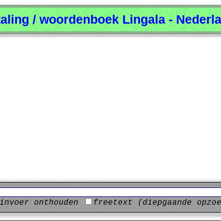
taling / woordenboek Lingala - Nederl
invoer onthouden
freetext (diepgaande opzo