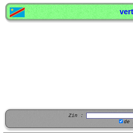
ver
Zin :
de 