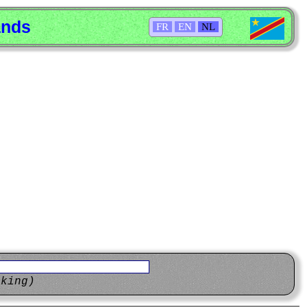
ands
FR
EN
NL
eking)