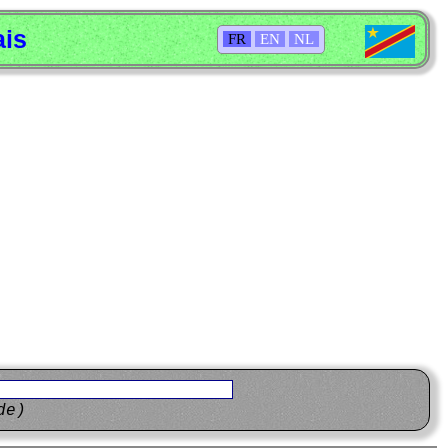
ais
FR
EN
NL
de)