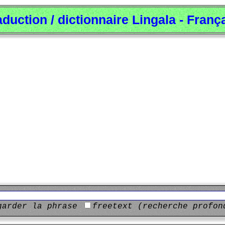
aduction / dictionnaire Lingala - Franç
garder la phrase
freetext (recherche profon