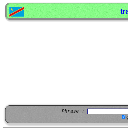
tr
Phrase :