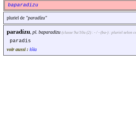
baparadizu
pluriel de
"paradízu"
paradízu
,
pl.
baparadizu
(classe 9a/10a (2) : - / - (ba-) : pluriel selo
paradis
voir aussi :
lóla