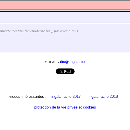
n contexte (ou familier/moderne ba-), pas avec n-/m-)
e-mail :
dic@lingala.be
vidéos intéressantes :
lingala facile 2017
lingala facile 2018
protection de la vie privée et cookies