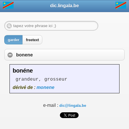
dic.lingala.be
garder
freetext
bonene
bonéne
grandeur, grosseur
dérivé de :
monene
e-mail :
dic@lingala.be