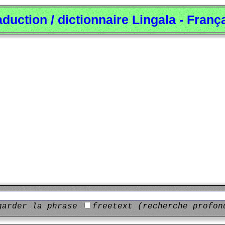
aduction / dictionnaire Lingala - Franç
garder la phrase
freetext (recherche profon