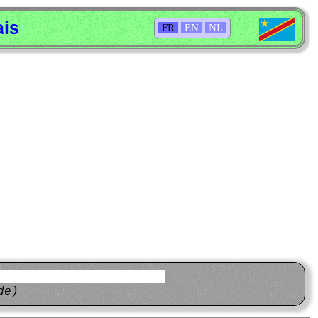
ais
FR
EN
NL
de)