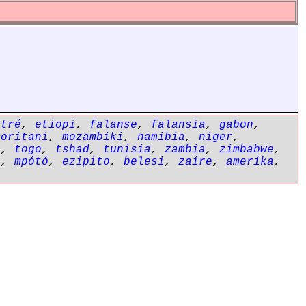
itré
,
etiopi
,
falanse
,
falansia
,
gabon
,
moritani
,
mozambiki
,
namibia
,
niger
,
i
,
togo
,
tshad
,
tunisia
,
zambia
,
zimbabwe
,
i
,
mpótó
,
ezipito
,
belesi
,
zaíre
,
ameríka
,