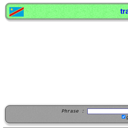
tr
Phrase :