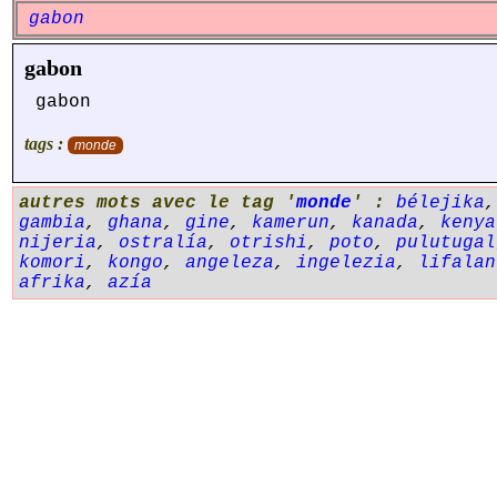
gabon
gabon
gabon
tags :
monde
autres mots avec le tag '
monde
' :
bélejika
gambia
,
ghana
,
gine
,
kamerun
,
kanada
,
kenya
nijeria
,
ostralía
,
otrishi
,
poto
,
pulutugal
komori
,
kongo
,
angeleza
,
ingelezia
,
lifalan
afrika
,
azía