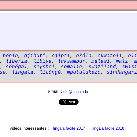
,
bénin
,
djibuti
,
ejipti
,
ekólo
,
ekwateli
,
el
,
liberia
,
libîya
,
luksambur
,
malawi
,
mali
,
,
sénégal
,
seyshel
,
somalie
,
swaziland
,
swis
se
,
lingala
,
litóngé
,
mputulukezo
,
sindangar
e-mail :
dic@lingala.be
vidéos intéressantes :
lingala facile 2017
lingala facile 2018