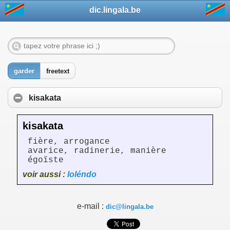
dic.lingala.be
garder
freetext
kisakata
kisakata
fière, arrogance
avarice, radinerie, manière
égoïste
voir aussi :
loléndo
e-mail :
dic@lingala.be