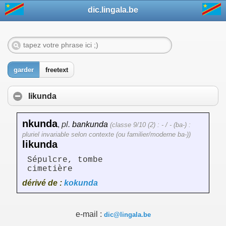
dic.lingala.be
garder
freetext
likunda
nkunda
,
pl.
bankunda
(classe 9/10 (2) : - / - (ba-) :
pluriel invariable selon contexte (ou familier/moderne ba-))
likunda
Sépulcre, tombe
cimetière
dérivé de :
kokunda
e-mail :
dic@lingala.be