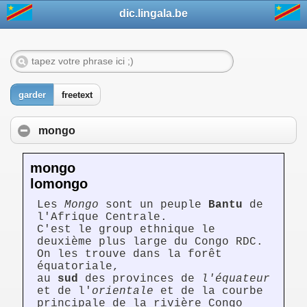
dic.lingala.be
garder
freetext
mongo
mongo
lomongo
Les
Mongo
sont un peuple
Bantu
de
l'Afrique Centrale.
C'est le group ethnique le
deuxième plus large du Congo RDC.
On les trouve dans la forêt
équatoriale,
au
sud
des provinces de
l'équateur
et de l'
orientale
et de la courbe
principale de la rivière Congo