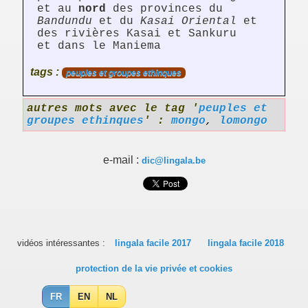
et au
nord
des provinces du
Bandundu
et du
Kasai Oriental
et
des rivières Kasai et Sankuru
et dans le Maniema
tags :
peuples et groupes ethinques
autres mots avec le tag '
peuples et
groupes ethinques
' :
mongo
,
lomongo
e-mail :
dic@lingala.be
vidéos intéressantes :
lingala facile 2017
lingala facile 2018
protection de la vie privée et cookies
FR
EN
NL