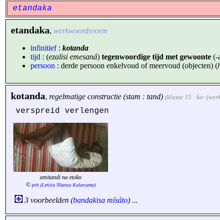
etandaka
etandaka
,
werkwoordsvorm
infinitief
:
kotanda
tijd
: (
ezalisi emesaná
)
tegenwoordige tijd met gewoonte
(-
persoon
: derde persoon enkelvoud of meervoud (objecten) (
kotanda
,
regelmatige constructie (stam : tand)
(klasse 15 : ko- (we
verspreid verlengen
amitandi na etoko
©
pvh (Letitia Nkanza Kalawuma)
3 voorbeelden (
bandakisa
mísáto
) ...