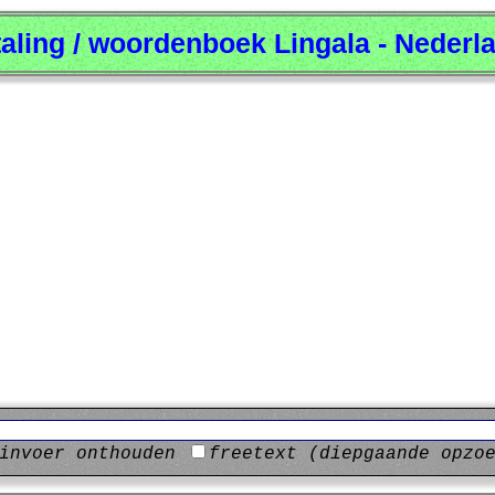
taling / woordenboek Lingala - Nederl
invoer onthouden
freetext (diepgaande opzo