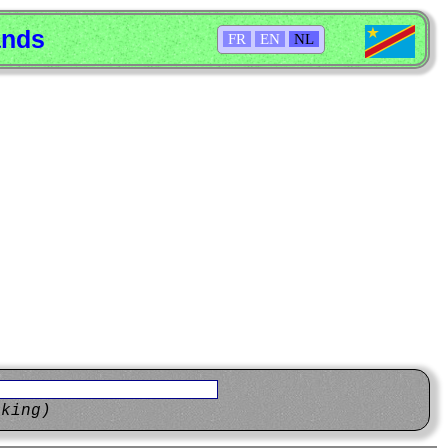
ands
FR
EN
NL
eking)