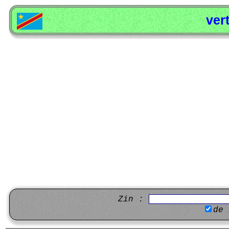
ver
Zin :
de 