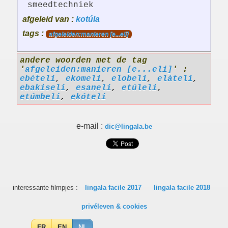
smeedtechniek
afgeleid van :
kotúla
tags :
afgeleiden:manieren [e...eli]
andere woorden met de tag
'
afgeleiden:manieren [e...eli]
' :
ebételi
,
ekomeli
,
elobeli
,
eláteli
,
ebakiseli
,
esaneli
,
etúleli
,
etúmbeli
,
ekóteli
e-mail :
dic@lingala.be
interessante filmpjes :
lingala facile 2017
lingala facile 2018
privéleven & cookies
FR
EN
NL