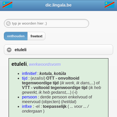
dic.lingala.be
onthouden
freetext
etuleli
etuleli
,
werkwoordsvorm
infinitief
:
kotula, kotúla
tijd
: (
ezalisi
)
OTT - onvoltooid
tegenwoordige tijd
(
ik werk, ik dans,...
) of
VTT - voltooid tegenwoordige tijd
(
ik heb
gewerkt, ik heb gedanst,...
) (-i)
persoon
: derde persoon enkelvoud of
meervoud (objecten) (
het/dat
)
infixe
: -el :
toepasselijk
(
... voor ... /
ondergaan
)