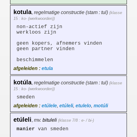
kotula
,
regelmatige constructie (stam : tul)
(klasse
15 : ko- (werkwoorden))
non-actief zijn
werkloos zijn
geen kopers, afnemers vinden
geen partner vinden
beschimmelen
afgeleiden :
etula
kotúla
,
regelmatige constructie (stam : tul)
(klasse
15 : ko- (werkwoorden))
smeden
afgeleiden :
etúlele
,
etúleli
,
etulelo
,
motúli
etúleli
,
mv.
bituleli
(klasse 7/8 : e- / bi-)
manier
van smeden