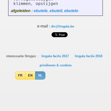
klimmen, opstijgen
afgeleiden :
ebutele
,
ebuteli
,
ebutelo
e-mail :
dic@lingala.be
interessante filmpjes :
lingala facile 2017
lingala facile 2018
privéleven & cookies
FR
EN
NL