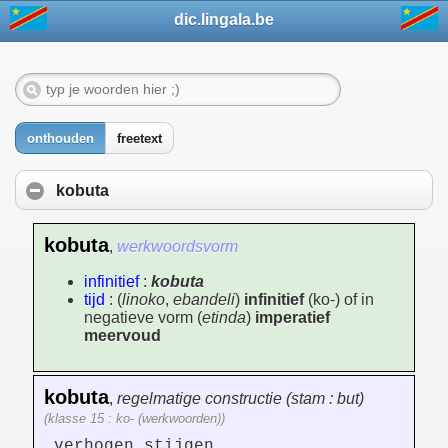
dic.lingala.be
onthouden
freetext
kobuta
kobuta
,
werkwoordsvorm
infinitief
:
kobuta
tijd
: (
linoko
,
ebandeli
)
infinitief
(ko-) of in
negatieve vorm (
etinda
)
imperatief
meervoud
kobuta
,
regelmatige constructie (stam : but)
(klasse 15 : ko- (werkwoorden))
verhogen,stijgen