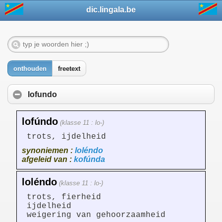
dic.lingala.be
onthouden
freetext
lofundo
lofúndo
(klasse 11 : lo-)
trots, ijdelheid
synoniemen :
loléndo
afgeleid van :
kofúnda
loléndo
(klasse 11 : lo-)
trots, fierheid
ijdelheid
weigering van gehoorzaamheid