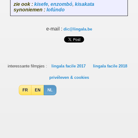
zie ook :
kisefe
,
enzombó
,
kisakata
synoniemen :
lofúndo
e-mail :
dic@lingala.be
interessante filmpjes :
lingala facile 2017
lingala facile 2018
privéleven & cookies
FR
EN
NL