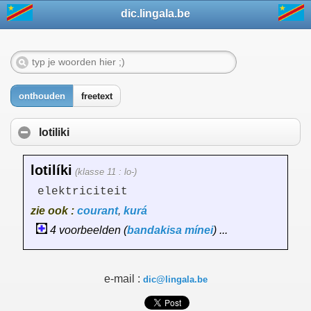
dic.lingala.be
onthouden
freetext
lotiliki
lotilíki
(klasse 11 : lo-)
elektriciteit
zie ook :
courant
,
kurá
4 voorbeelden (
bandakisa
mínei
) ...
e-mail :
dic@lingala.be