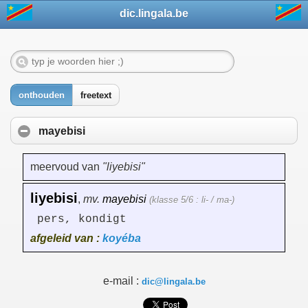
dic.lingala.be
onthouden
freetext
mayebisi
meervoud van
"liyebisi"
liyebisi
,
mv.
mayebisi
(klasse 5/6 : li- / ma-)
pers, kondigt
afgeleid van :
koyéba
e-mail :
dic@lingala.be