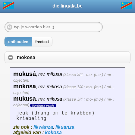
dic.lingala.be
onthouden
freetext
mokosa
mokusá
,
mv.
mikusa
(klasse 3/4 : mo- (mu-) / mi- :
objecten)
mokosa
,
mv.
mikosa
(klasse 3/4 : mo- (mu-) / mi- :
objecten)
mukusa
,
mv.
mikusa
(klasse 3/4 : mo- (mu-) / mi- :
objecten)
Kinshasa versie
jeuk (drang om te krabben)
kriebeling
zie ook :
likwánza
,
likuanza
afgeleid van :
kokosa