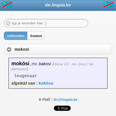
dic.lingala.be
onthouden
freetext
mokosi
mokósi
,
mv.
bakosi
(klasse 1/2 : mo- (mu-) / ba-
(personen))
leugenaar
afgeleid van :
kokósa
e-mail :
dic@lingala.be