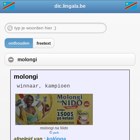
dic.lingala.be
onthouden
freetext
molongi
molongi
winnaar, kampioen
molongi na Nido
©
pvh
afgeleid van :
kolónga