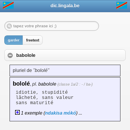
dic.lingala.be
garder
freetext
babolole
pluriel de
"bololé"
bololé
,
pl.
babolole
(classe 1a/2 : - / ba-)
idiotie, stupidité
lâcheté, sans valeur
sans maturité
1 exemple (
ndakisa
mókó
) ...