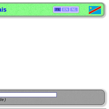
ais
FR
EN
NL
de)