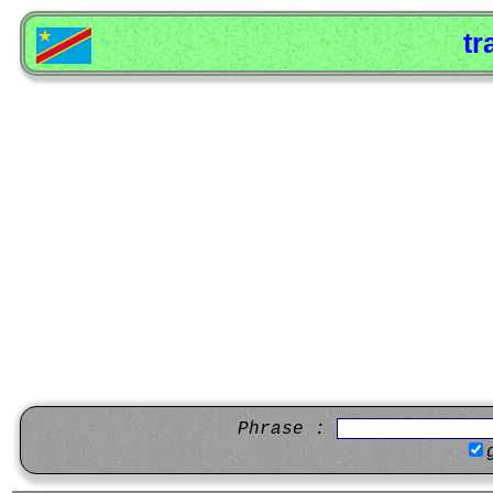
tr
Phrase :