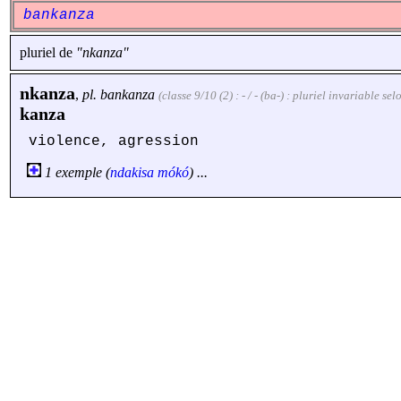
bankanza
pluriel de
"nkanza"
nkanza
,
pl.
bankanza
(classe 9/10 (2) : - / - (ba-) : pluriel invariable s
kanza
violence, agression
1 exemple (
ndakisa
mókó
) ...