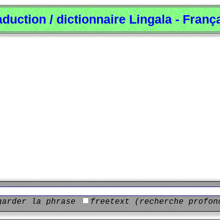
aduction / dictionnaire Lingala - Franç
garder la phrase
freetext (recherche profon