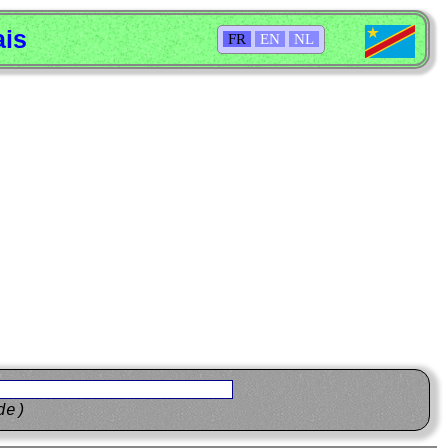
ais
FR
EN
NL
de)