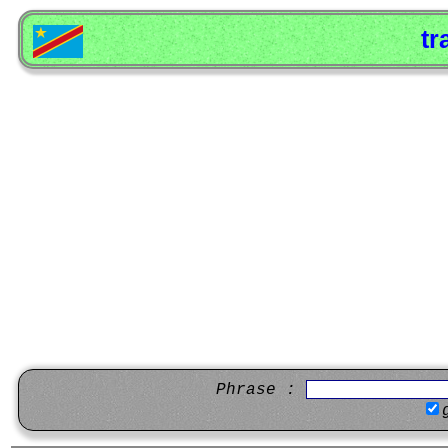
tr
Phrase :