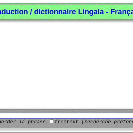
aduction / dictionnaire Lingala - Franç
garder la phrase
freetext (recherche profon