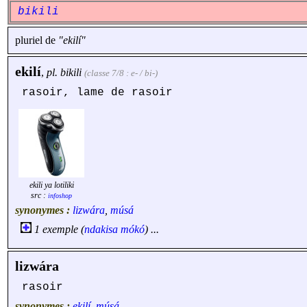
bikili
pluriel de
"ekilí"
ekilí
,
pl.
bikili
(classe 7/8 : e- / bi-)
rasoir, lame de rasoir
ekili ya lotiliki
src :
infoshop
synonymes :
lizwára
,
músá
1 exemple (
ndakisa
mókó
) ...
lizwára
rasoir
synonymes :
ekilí
,
músá