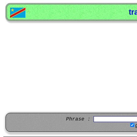
tr
Phrase :