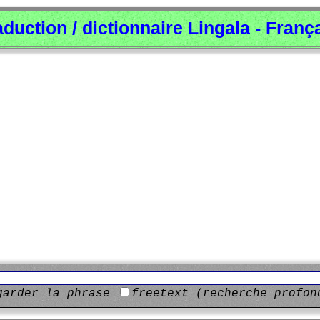
aduction / dictionnaire Lingala - Franç
garder la phrase
freetext (recherche profon