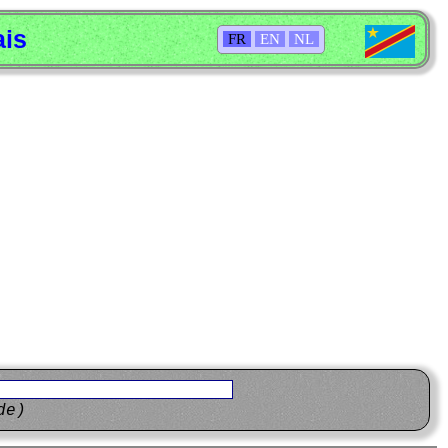
ais
FR
EN
NL
de)