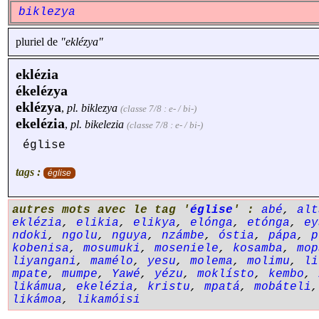
biklezya
pluriel de
"eklézya"
eklézia
ékelézya
eklézya
,
pl.
biklezya
(classe 7/8 : e- / bi-)
ekelézia
,
pl.
bikelezia
(classe 7/8 : e- / bi-)
église
tags :
église
autres mots avec le tag '
église
' :
abé
,
alt
eklézia
,
elikia
,
elikya
,
elónga
,
etónga
,
ey
ndoki
,
ngolu
,
nguya
,
nzámbe
,
óstia
,
pápa
,
p
kobenisa
,
mosumuki
,
moseniele
,
kosamba
,
mop
liyangani
,
mamélo
,
yesu
,
molema
,
molimu
,
li
mpate
,
mumpe
,
Yawé
,
yézu
,
moklísto
,
kembo
,
likámua
,
ekelézia
,
kristu
,
mpatá
,
mobáteli
likámoa
,
likamóisi