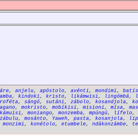
áre
,
anjelu
,
apóstolo
,
avénti
,
mondimi
,
batí
amba
,
kindoki
,
kristo
,
likámwisi
,
lingómbá
,
roféta
,
sángó
,
sutáni
,
zábolo
,
kosandjola
,
k
agano
,
mokristo
,
mobíkisi
,
misioni
,
mísa
,
ma
kámuisi
,
moniango
,
monzemba
,
mpúngú
,
lífelo
zábulu
,
mosánto
,
Yaweh
,
pasta
,
kosanjola
,
li
,
monzimi
,
konétolo
,
etumbele
,
ndákonzámbe
,
t