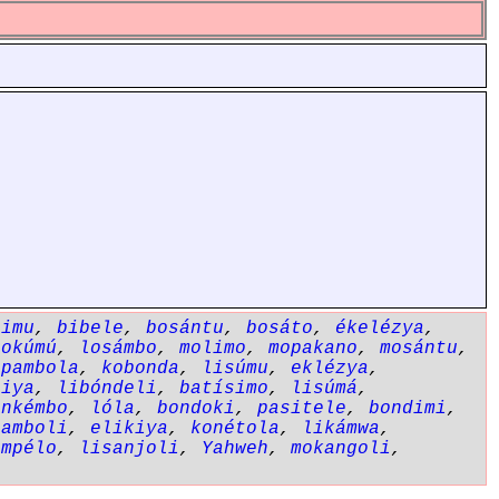
simu
,
bibele
,
bosántu
,
bosáto
,
ékelézya
,
lokúmú
,
losámbo
,
molimo
,
mopakano
,
mosántu
,
opambola
,
kobonda
,
lisúmu
,
eklézya
,
siya
,
libóndeli
,
batísimo
,
lisúmá
,
,
nkémbo
,
lóla
,
bondoki
,
pasitele
,
bondimi
,
pamboli
,
elikiya
,
konétola
,
likámwa
,
empélo
,
lisanjoli
,
Yahweh
,
mokangoli
,