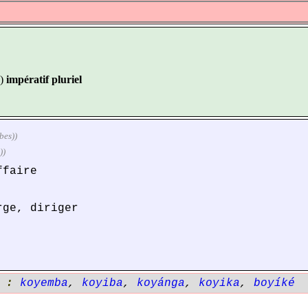
)
impératif pluriel
bes))
))
ffaire
rge, diriger
' :
koyemba
,
koyiba
,
koyánga
,
koyika
,
boyíké