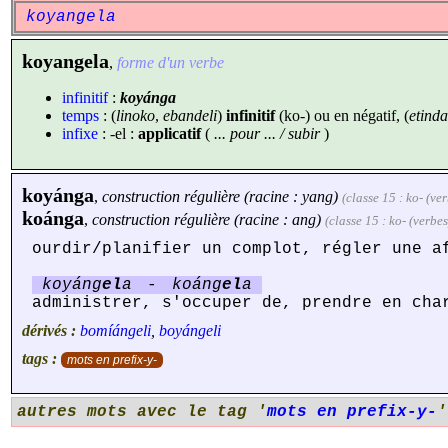
koyangela
koyangela
,
forme d'un verbe
infinitif
:
koyánga
temps
: (
linoko
,
ebandeli
)
infinitif
(ko-) ou en négatif, (
etinda
infixe
: -el :
applicatif
(
... pour ... / subir
)
koyánga
,
construction régulière (racine : yang)
(classe 15 : ko- (ver
koánga
,
construction régulière (racine : ang)
(classe 15 : ko- (verbes
ourdir/planifier un complot, régler une a
koyáng
el
a
-
koáng
el
a
administrer, s'occuper de, prendre en cha
dérivés :
bomíángeli
,
boyángeli
tags :
mots en prefix-y-
autres mots avec le tag '
mots en prefix-y-