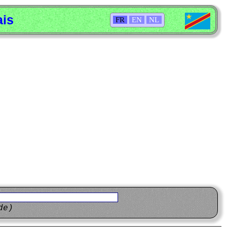
ais
FR
EN
NL
de)