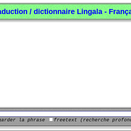
aduction / dictionnaire Lingala - Franç
garder la phrase
freetext (recherche profon