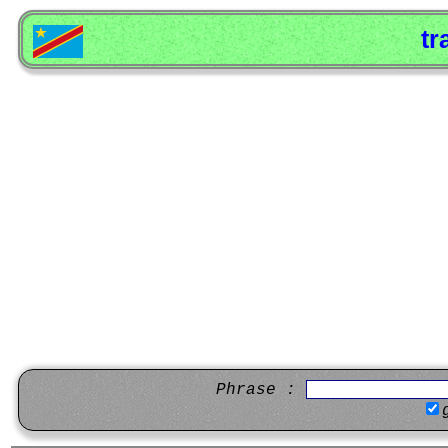
tr
Phrase :