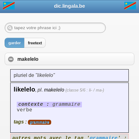
dic.lingala.be
garder
freetext
makelelo
pluriel de
"likelelo"
likelelo
,
pl.
makelelo
(classe 5/6 : li- / ma-)
contexte :
grammaire
verbe
tags :
grammaire
autres mots avec le tag '
grammaire
' :