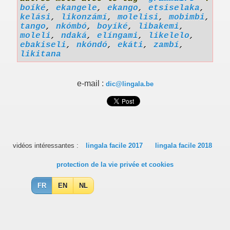
boíké
,
ekangele
,
ekango
,
etsiselaka
,
kelási
,
likonzámí
,
molelisi
,
mobimbi
,
tango
,
nkómbó
,
boyíké
,
libakemi
,
moleli
,
ndaká
,
elíngami
,
likelelo
,
ebakiseli
,
nkóndó
,
ekáti
,
zambí
,
likitana
e-mail :
dic@lingala.be
vidéos intéressantes :
lingala facile 2017
lingala facile 2018
protection de la vie privée et cookies
FR
EN
NL