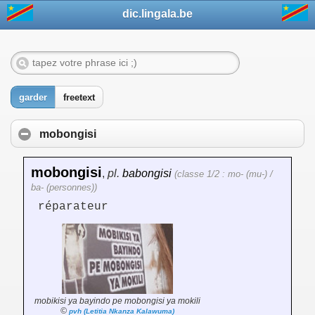
dic.lingala.be
garder
freetext
mobongisi
mobongisi
,
pl.
babongisi
(classe 1/2 : mo- (mu-) /
ba- (personnes))
réparateur
mobikisi ya bayindo pe mobongisi ya mokili
©
pvh (Letitia Nkanza Kalawuma)