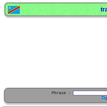
tr
Phrase :