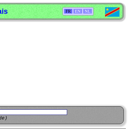
ais
FR
EN
NL
de)