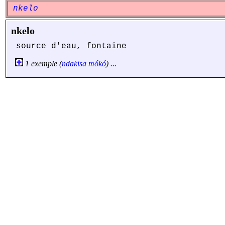
nkelo
nkelo
source d'eau, fontaine
1 exemple (
ndakisa
mókó
) ...