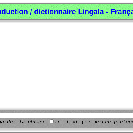
aduction / dictionnaire Lingala - Franç
garder la phrase
freetext (recherche profon