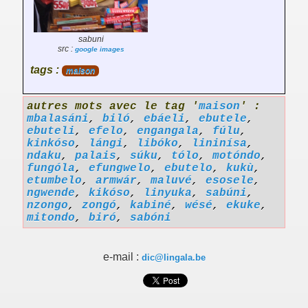
sabuni
src :
google images
tags :
maison
autres mots avec le tag '
maison
' :
mbalasáni
,
biló
,
ebáeli
,
ebutele
,
ebuteli
,
efelo
,
engangala
,
fúlu
,
kinkóso
,
lángi
,
libóko
,
lininísa
,
ndaku
,
palais
,
súku
,
tólo
,
motóndo
,
fungóla
,
efungwelo
,
ebutelo
,
kukù
,
etumbelo
,
armwár
,
maluvé
,
esosele
,
ngwende
,
kikóso
,
linyuka
,
sabúni
,
nzongo
,
zongó
,
kabiné
,
wésé
,
ekuke
,
mitondo
,
biró
,
sabóni
e-mail :
dic@lingala.be