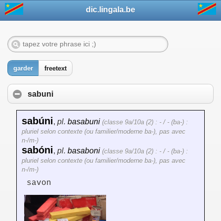
dic.lingala.be
garder
freetext
sabuni
sabúni
,
pl.
basabuni
(classe 9a/10a (2) : - / - (ba-) :
pluriel selon contexte (ou familier/moderne ba-), pas avec
n-/m-)
sabóni
,
pl.
basaboni
(classe 9a/10a (2) : - / - (ba-) :
pluriel selon contexte (ou familier/moderne ba-), pas avec
n-/m-)
savon