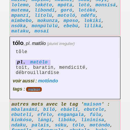
muika
,
mopiko
,
nkunki
,
sóka
,
soyi
,
lolemo
,
lokéto
,
mpótá
,
lotó
,
monsisá
,
mutema
,
libondi
,
goró
,
lotókó
,
mpanzí
,
litolú
,
motoló
,
ndéfu
,
mimbebo
,
mokunza
,
mposo
,
lokíkí
,
nsóka
,
monpúlúlú
,
ebebú
,
liliká
,
mataku
,
mosai
tólo
,
pl.
matólo
(pluriel irregulier)
tôle
pl.
matólo
toit, baratin, mendicité,
débrouillardise
voir aussi :
motóndo
tags :
maison
autres mots avec le tag '
maison
' :
mbalasáni
,
biló
,
ebáeli
,
ebutele
,
ebuteli
,
efelo
,
engangala
,
fúlu
,
kinkóso
,
lángi
,
libóko
,
lininísa
,
ndaku
,
palais
,
súku
,
tólo
,
motóndo
,