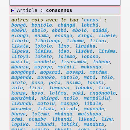
Article :
consonnes
autres mots avec le tag '
corps
' :
bongó
,
bontólo
,
ebángá
,
lobebú
,
ebekú
,
ebelo
,
ebóbó
,
eboló
,
edádá
,
elongi
,
enama
,
esóngó
,
kíngó
,
libéle
,
liboló
,
libolongo
,
libumu
,
lifuni
,
likata
,
lokolo
,
lino
,
linzáka
,
lipeka
,
lisisa
,
liso
,
lisókó
,
litáma
,
litoyi
,
lokéto
,
lolemo
,
loposo
,
makilá
,
mandéfu
,
lisásámbá
,
lobebo
,
mbunzu
,
moyoyo
,
mofáti
,
mokongo
,
mongóngó
,
mopanzi
,
mosapi
,
motéma
,
mupende
,
monoko
,
mutolo
,
motó
,
tólo
,
nzóto
,
poso
,
pótá
,
nsima
,
losúki
,
zólo
,
litói
,
lomposo
,
lobôko
,
lisu
,
kunza
,
kovo
,
lolému
,
súki
,
engóngólo
,
monzômbâ
,
nkíngó
,
ntólo
,
mompúlúlú
,
likundú
,
motolú
,
mosopó
,
libale
,
mosómba
,
likáká
,
etindi
,
mopende
,
búnya
,
lolemu
,
mbángá
,
motshopo
,
zémi
,
etambe
,
libandi
,
likosi
,
linu
,
lopiko
,
libundi
,
lokíkí
,
manduta
,