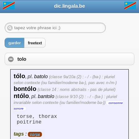
dic.lingala.be
garder
freetext
tolo
tólo
,
pl.
batolo
(classe 9a/10a (2) : - / - (ba-) : pluriel
selon contexte (ou familier/moderne ba-), pas avec n-/m-)
bontólo
(classe 14 : noms abstraits - pas de pluriel)
ntólo
,
pl.
bantolo
(classe 9/10 (2) : - / - (ba-) : pluriel
invariable selon contexte (ou familier/moderne ba-))
consonne
sonore
torse, thorax
poitrine
tags :
corps