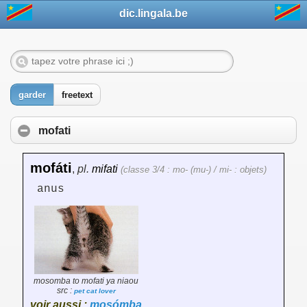
dic.lingala.be
garder
freetext
mofati
mofáti
,
pl.
mifati
(classe 3/4 : mo- (mu-) / mi- : objets)
anus
mosomba to mofati ya niaou
src :
pet cat lover
voir aussi :
mosómba