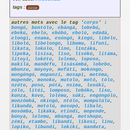
tags :
corps
autres mots avec le tag '
corps
' :
bongó
,
bontólo
,
ebángá
,
lobebú
,
ebekú
,
ebelo
,
ebóbó
,
eboló
,
edádá
,
elongi
,
enama
,
esóngó
,
kíngó
,
libéle
,
liboló
,
libolongo
,
libumu
,
lifuni
,
likata
,
lokolo
,
lino
,
linzáka
,
lipeka
,
lisisa
,
liso
,
lisókó
,
litáma
,
litoyi
,
lokéto
,
lolemo
,
loposo
,
makilá
,
mandéfu
,
lisásámbá
,
lobebo
,
mbunzu
,
moyoyo
,
mofáti
,
mokongo
,
mongóngó
,
mopanzi
,
mosapi
,
motéma
,
mupende
,
monoko
,
mutolo
,
motó
,
tólo
,
nzóto
,
poso
,
pótá
,
nsima
,
losúki
,
zólo
,
litói
,
lomposo
,
lobôko
,
lisu
,
kunza
,
kovo
,
lolému
,
súki
,
engóngólo
,
monzômbâ
,
nkíngó
,
ntólo
,
mompúlúlú
,
likundú
,
motolú
,
mosopó
,
libale
,
mosómba
,
likáká
,
etindi
,
mopende
,
búnya
,
lolemu
,
mbángá
,
motshopo
,
zémi
,
etambe
,
libandi
,
likosi
,
linu
,
lopiko
,
libundi
,
lokíkí
,
manduta
,