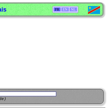
ais
FR
EN
NL
de)