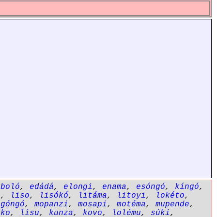
eboló
,
edádá
,
elongi
,
enama
,
esóngó
,
kíngó
,
a
,
liso
,
lisókó
,
litáma
,
litoyi
,
lokéto
,
ngóngó
,
mopanzi
,
mosapi
,
motéma
,
mupende
,
ôko
,
lisu
,
kunza
,
kovo
,
lolému
,
súki
,