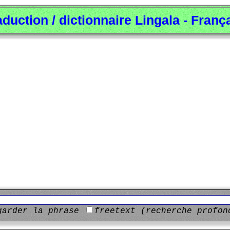
aduction / dictionnaire Lingala - Franç
garder la phrase
freetext (recherche profon