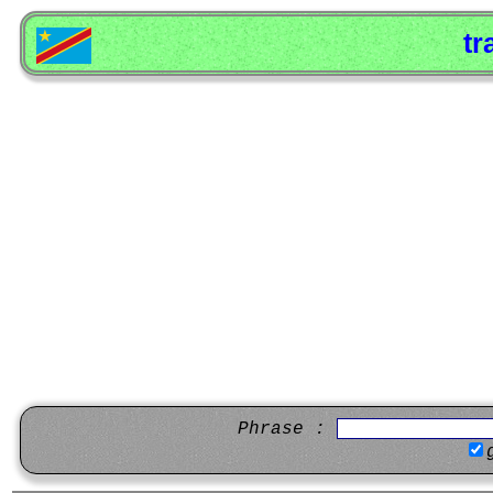
tr
Phrase :