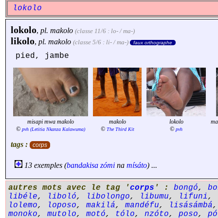
lokolo
lokolo
,
pl.
makolo
(classe 11/6 : lo- / ma-)
likolo
,
pl.
makolo
(classe 5/6 : li- / ma-)
faux orthographe
pied, jambe
misapi mwa makolo
makolo
lokolo
ma
©
©
©
pvh (Letitia Nkanza Kalawuma)
The Third Kit
pvh
tags :
corps
13 exemples (
bandakisa
zómi
na
mísáto
) ...
autres mots avec le tag '
corps
' :
bongó
,
bo
libéle
,
liboló
,
libolongo
,
libumu
,
lifuni
,
lolemo
,
loposo
,
makilá
,
mandéfu
,
lisásámbá
monoko
,
mutolo
,
motó
,
tólo
,
nzóto
,
poso
,
pó