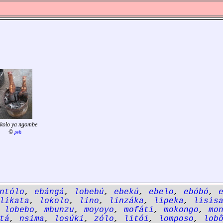
kolo ya ngombe
©
pvh
ntólo
,
ebángá
,
lobebú
,
ebekú
,
ebelo
,
ebóbó
,
likata
,
lokolo
,
lino
,
linzáka
,
lipeka
,
lisis
,
lobebo
,
mbunzu
,
moyoyo
,
mofáti
,
mokongo
,
mo
tá
,
nsima
,
losúki
,
zólo
,
litói
,
lomposo
,
lob