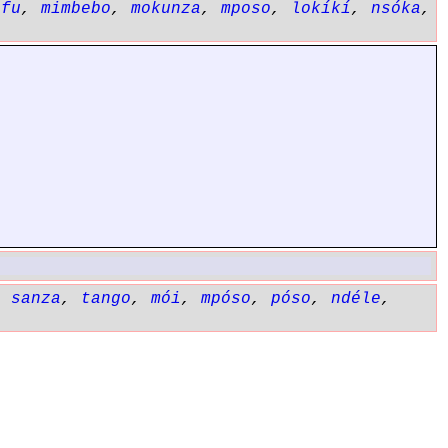
éfu
,
mimbebo
,
mokunza
,
mposo
,
lokíkí
,
nsóka
,
,
sanza
,
tango
,
mói
,
mpóso
,
póso
,
ndéle
,