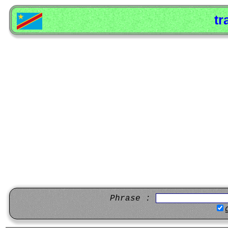
tr
Phrase :