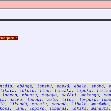
orme speciale
)
ntólo
,
ebángá
,
lobebú
,
ebekú
,
ebelo
,
ebóbó
,
likata
,
lokolo
,
lino
,
linzáka
,
lipeka
,
lisis
,
lobebo
,
mbunzu
,
moyoyo
,
mofáti
,
mokongo
,
mo
tá
,
nsima
,
losúki
,
zólo
,
litói
,
lomposo
,
lob
lú
,
likundú
,
motolú
,
mosopó
,
libale
,
mosómba
kosi
,
linu
,
lopiko
,
libundi
,
lokíkí
,
manduta