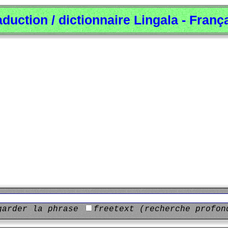
aduction / dictionnaire Lingala - Franç
garder la phrase
freetext (recherche profon