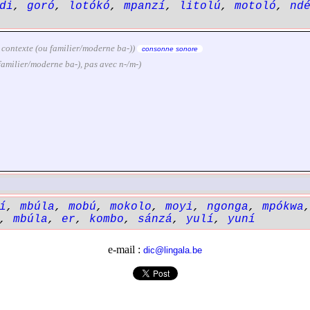
di
,
goró
,
lotókó
,
mpanzí
,
litolú
,
motoló
,
nd
lon contexte (ou familier/moderne ba-))
consonne sonore
u familier/moderne ba-), pas avec n-/m-)
í
,
mbúla
,
mobú
,
mokolo
,
moyi
,
ngonga
,
mpókwa
,
mbúla
,
er
,
kombo
,
sánzá
,
yulí
,
yuní
e-mail :
dic@lingala.be