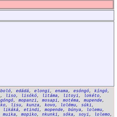
eboló
,
edádá
,
elongi
,
enama
,
esóngó
,
kíngó
,
a
,
liso
,
lisókó
,
litáma
,
litoyi
,
lokéto
,
ngóngó
,
mopanzi
,
mosapi
,
motéma
,
mupende
,
ôko
,
lisu
,
kunza
,
kovo
,
lolému
,
súki
,
,
likáká
,
etindi
,
mopende
,
búnya
,
lolemu
,
,
muika
,
mopiko
,
nkunki
,
sóka
,
soyi
,
lolemo
,