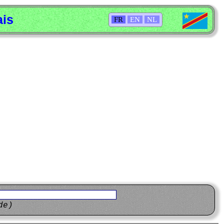
ais
FR
EN
NL
de)