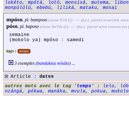
lokéto
,
mpótá
,
lotó
,
monsisá
,
mutema
,
libon
monpúlúlú
,
ebebú
,
liliká
,
mataku
,
mosai
mpóso
,
pl.
bamposo
(classe 9/10 (2) : - / - (ba-) : pluriel invariable se
póso
,
pl.
baposo
(classe 9a/10a (2) : - / - (ba-) : pluriel selon contexte (o
semaine
(mokolo ya) mpóso : samedi
tags :
temps
3 exemples (
bandakisa
mísáto
) ...
Article :
dates
autres mots avec le tag '
temps
' :
lelo
,
lób
nzángá
,
pókwa
,
manáka
,
mvula
,
pokua
,
mukolo