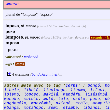
mposo
pluriel de
"lomposo", "loposo"
loposo
,
pl.
mposo
(classe 11/10m : lo- / m- : devant p,b)
poso
lomposo
,
pl.
mposo
(classe 11/10m : lo- / m- : devant p,b
exception - f
mposo
peau
voir aussi :
mokandá
tags :
corps
4 exemples (
bandakisa
mínei
) ...
autres mots avec le tag '
corps
' :
bongó
,
bo
libéle
,
liboló
,
libolongo
,
libumu
,
lifuni
,
lolemo
,
loposo
,
makilá
,
mandéfu
,
lisásámbá
monoko
,
mutolo
,
motó
,
tólo
,
nzóto
,
poso
,
pó
engóngólo
,
monzômbâ
,
nkíngó
,
ntólo
,
mompúlú
mbángá
,
motshopo
,
zémi
,
etambe
,
libandi
,
li