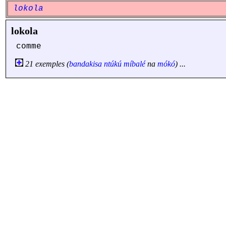
lokola
lokola
comme
21 exemples (
bandakisa
ntúkú
míbalé
na
mókó
) ...