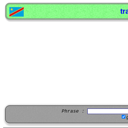
tr
Phrase :