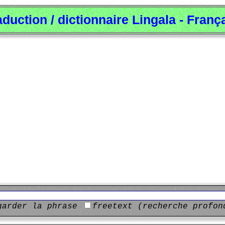
aduction / dictionnaire Lingala - Franç
garder la phrase
freetext (recherche profon