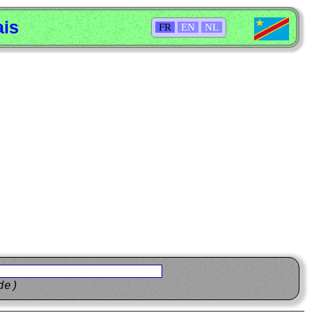
ais
FR
EN
NL
de)