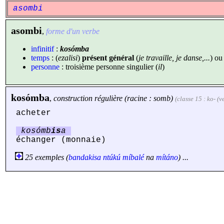
asombi
asombi
,
forme d'un verbe
infinitif
:
kosómba
temps
: (
ezalisi
)
présent général
(
je travaille, je danse,...
) o
personne
: troisième personne singulier (
il
)
kosómba
,
construction régulière (racine : somb)
(classe 15 : ko- (v
acheter
kosómb
is
a
échanger (monnaie)
25 exemples (
bandakisa
ntúkú
míbalé
na
mítáno
) ...