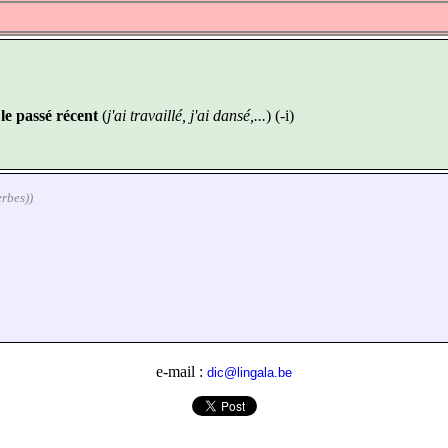
u
le passé récent
(
j'ai travaillé, j'ai dansé,...
) (-i)
erbes))
e-mail :
dic@lingala.be