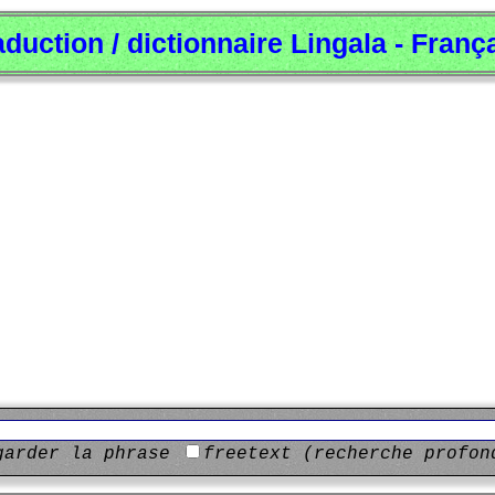
aduction / dictionnaire Lingala - Franç
garder la phrase
freetext (recherche profon