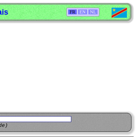
ais
FR
EN
NL
de)