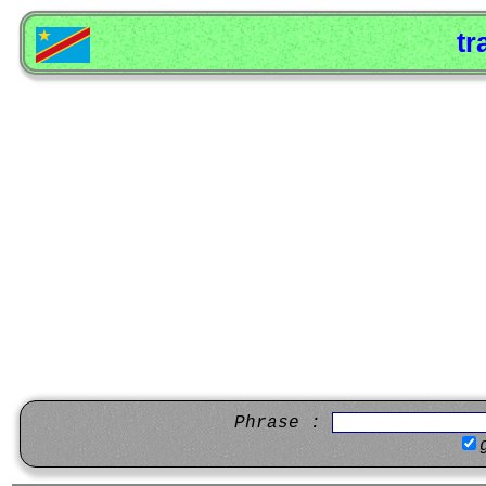
tr
Phrase :