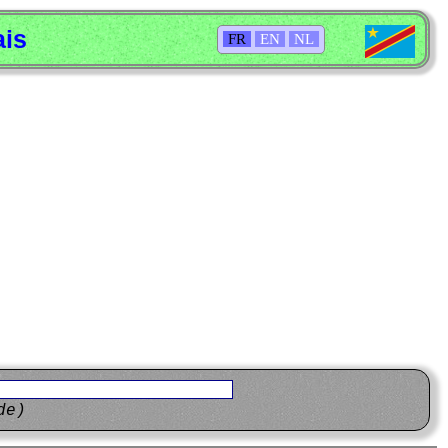
ais
FR
EN
NL
de)