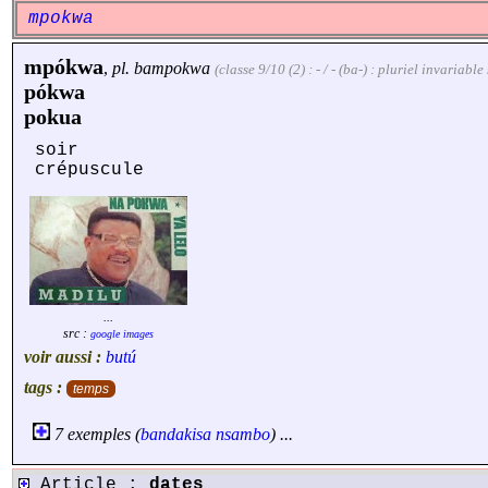
mpokwa
mpókwa
,
pl.
bampokwa
(classe 9/10 (2) : - / - (ba-) : pluriel invariab
pókwa
pokua
soir
crépuscule
...
src :
google images
voir aussi :
butú
tags :
temps
7 exemples (
bandakisa
nsambo
) ...
Article :
dates