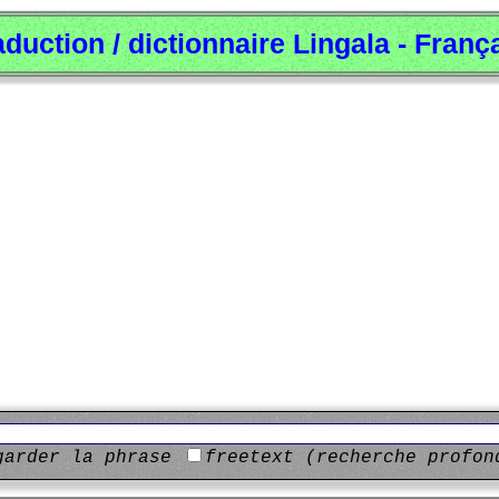
aduction / dictionnaire Lingala - Franç
garder la phrase
freetext (recherche profon