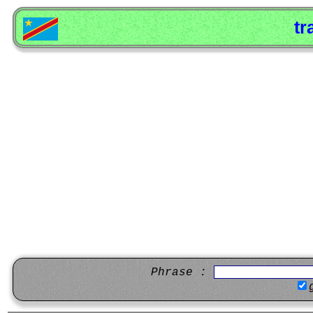
tr
Phrase :