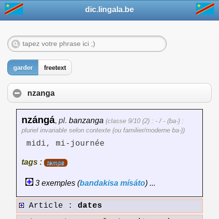
dic.lingala.be
garder
freetext
nzanga
nzángá
,
pl.
banzanga
(classe 9/10 (2) : - / - (ba-) :
pluriel invariable selon contexte (ou familier/moderne ba-))
midi, mi-journée
tags :
temps
3 exemples (
bandakisa
mísáto
) ...
Article :
dates