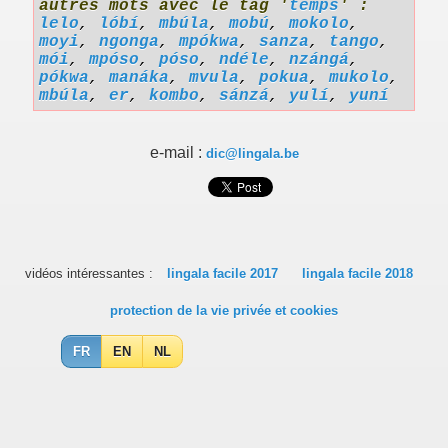
autres mots avec le tag '
temps
' :
lelo
,
lóbí
,
mbúla
,
mobú
,
mokolo
,
moyi
,
ngonga
,
mpókwa
,
sanza
,
tango
,
mói
,
mpóso
,
póso
,
ndéle
,
nzángá
,
pókwa
,
manáka
,
mvula
,
pokua
,
mukolo
,
mbúla
,
er
,
kombo
,
sánzá
,
yulí
,
yuní
e-mail :
dic@lingala.be
vidéos intéressantes :
lingala facile 2017
lingala facile 2018
protection de la vie privée et cookies
FR
EN
NL