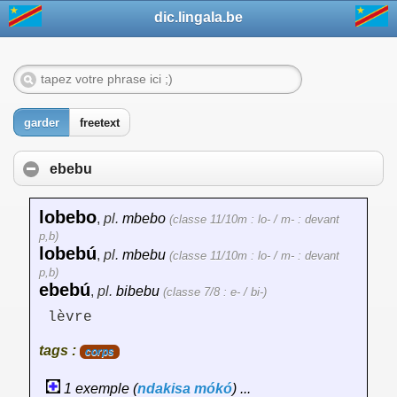
dic.lingala.be
garder
freetext
ebebu
lobebo
,
pl.
mbebo
(classe 11/10m : lo- / m- : devant
p,b)
lobebú
,
pl.
mbebu
(classe 11/10m : lo- / m- : devant
p,b)
ebebú
,
pl.
bibebu
(classe 7/8 : e- / bi-)
lèvre
tags :
corps
1 exemple (
ndakisa
mókó
) ...