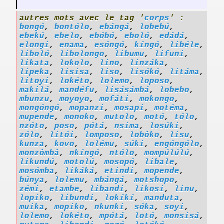
autres mots avec le tag '
corps
' :
bongó
,
bontólo
,
ebángá
,
lobebú
,
ebekú
,
ebelo
,
ebóbó
,
eboló
,
edádá
,
elongi
,
enama
,
esóngó
,
kíngó
,
libéle
,
liboló
,
libolongo
,
libumu
,
lifuni
,
likata
,
lokolo
,
lino
,
linzáka
,
lipeka
,
lisisa
,
liso
,
lisókó
,
litáma
,
litoyi
,
lokéto
,
lolemo
,
loposo
,
makilá
,
mandéfu
,
lisásámbá
,
lobebo
,
mbunzu
,
moyoyo
,
mofáti
,
mokongo
,
mongóngó
,
mopanzi
,
mosapi
,
motéma
,
mupende
,
monoko
,
mutolo
,
motó
,
tólo
,
nzóto
,
poso
,
pótá
,
nsima
,
losúki
,
zólo
,
litói
,
lomposo
,
lobôko
,
lisu
,
kunza
,
kovo
,
lolému
,
súki
,
engóngólo
,
monzômbâ
,
nkíngó
,
ntólo
,
mompúlúlú
,
likundú
,
motolú
,
mosopó
,
libale
,
mosómba
,
likáká
,
etindi
,
mopende
,
búnya
,
lolemu
,
mbángá
,
motshopo
,
zémi
,
etambe
,
libandi
,
likosi
,
linu
,
lopiko
,
libundi
,
lokíkí
,
manduta
,
muika
,
mopiko
,
nkunki
,
sóka
,
soyi
,
lolemo
,
lokéto
,
mpótá
,
lotó
,
monsisá
,