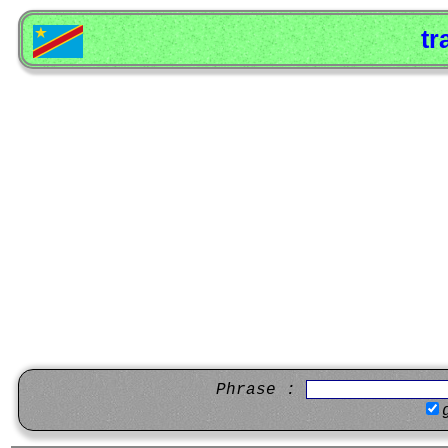
tr
Phrase :