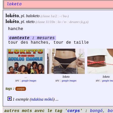
loketo
lokéto
,
pl.
baloketo
(classe 1a/2 : - / ba-)
lokéto
,
pl.
nketo
(classe 11/10n : lo- / n- : devant t,k,g,s)
hanche
contexte :
mesures
tour des hanches, tour de taille
...
loketo
loketo
src :
src :
src :
google images
google images
google im
tags :
corps
1 exemple (
ndakisa
mókó
) ...
autres mots avec le tag '
corps
' :
bongó
,
bo