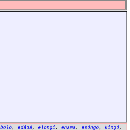
eboló
,
edádá
,
elongi
,
enama
,
esóngó
,
kíngó
,