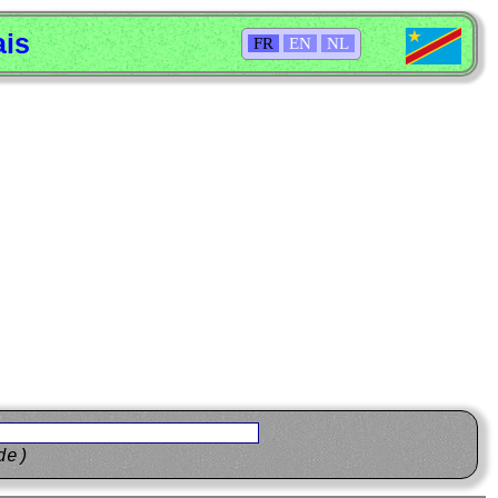
ais
FR
EN
NL
de)