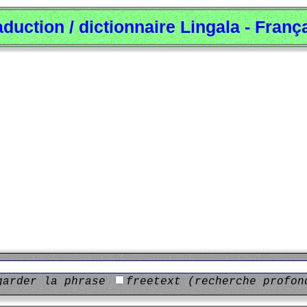
aduction / dictionnaire Lingala - Franç
garder la phrase
freetext (recherche profon