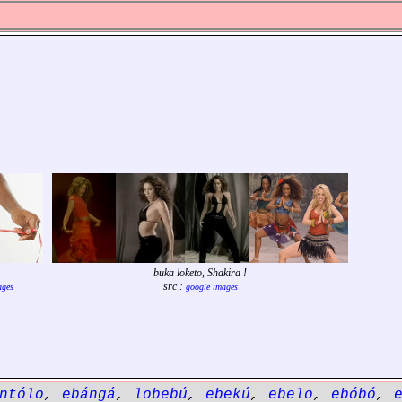
buka loketo, Shakira !
src :
ages
google images
ntólo
,
ebángá
,
lobebú
,
ebekú
,
ebelo
,
ebóbó
,