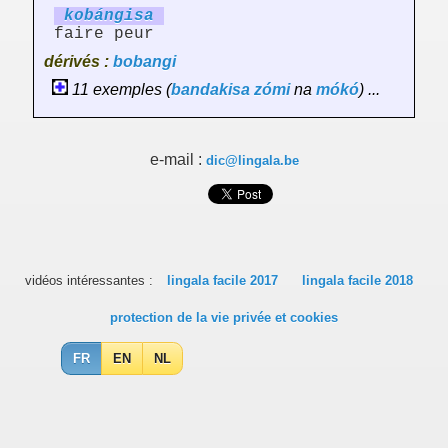
kobáng
is
a
faire peur
dérivés :
bobangi
11 exemples (
bandakisa
zómi
na
mókó
) ...
e-mail :
dic@lingala.be
vidéos intéressantes :
lingala facile 2017
lingala facile 2018
protection de la vie privée et cookies
FR
EN
NL