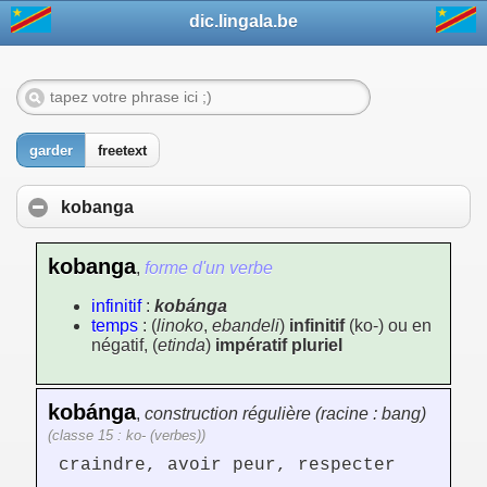
dic.lingala.be
garder
freetext
kobanga
kobanga
,
forme d'un verbe
infinitif
:
kobánga
temps
: (
linoko
,
ebandeli
)
infinitif
(ko-) ou en
négatif, (
etinda
)
impératif pluriel
kobánga
,
construction régulière (racine : bang)
(classe 15 : ko- (verbes))
craindre, avoir peur, respecter