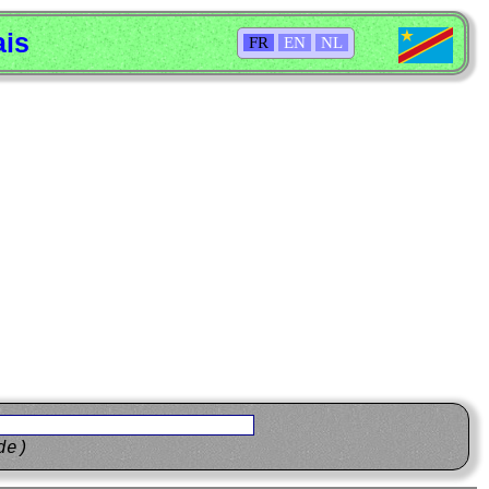
ais
FR
EN
NL
de)