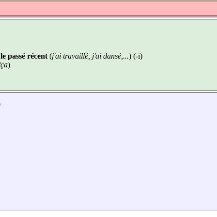
u
le passé récent
(
j'ai travaillé, j'ai dansé,...
) (-i)
/ça
)
)