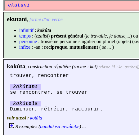
ekutani
ekutani
,
forme d'un verbe
infinitif
:
kokúta
temps
: (
ezalisi
)
présent général
(
je travaille, je danse,...
) o
personne
: troisième personne singulier ou pluriel (objets) (
ce
infixe
: -an :
reciproque, mutuellement
(
se ...
)
kokúta
,
construction régulière (racine : kut)
(classe 15 : ko- (verbes)
trouver, rencontrer
kokút
an
a
se rencontrer, se trouver
kokút
ol
a
Diminuer, rétrécir, raccourir.
voir aussi :
kotála
8 exemples (
bandakisa
mwámbe
) ...