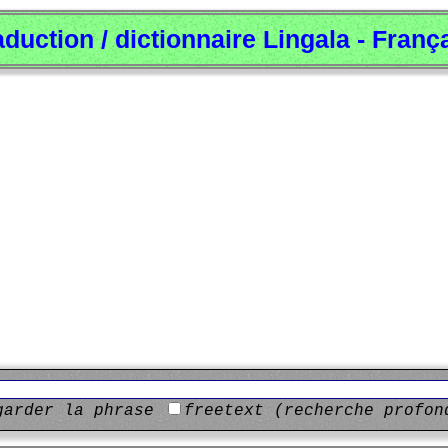
aduction / dictionnaire Lingala - Franç
garder la phrase
freetext (recherche profon