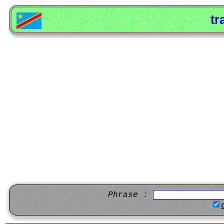
tr
Phrase :