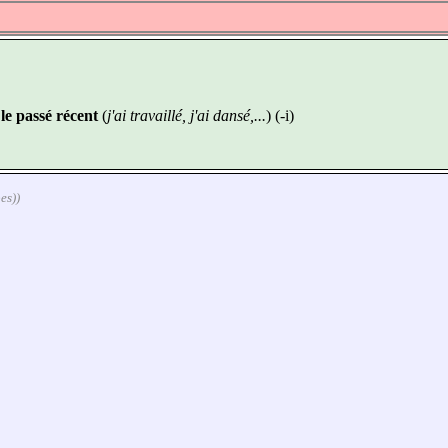
u
le passé récent
(
j'ai travaillé, j'ai dansé,...
) (-i)
es))