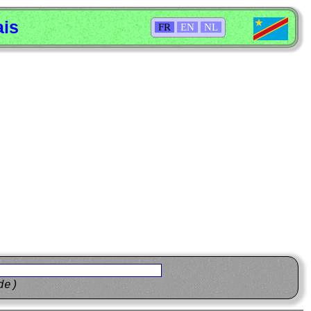
ais
FR
EN
NL
de)