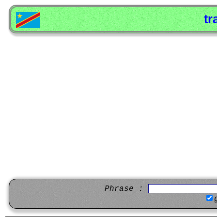
tr
Phrase :