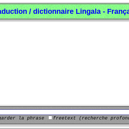
aduction / dictionnaire Lingala - Franç
garder la phrase
freetext (recherche profon