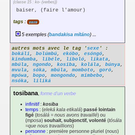
(classe 15 : ko- (verbes))
baiser, (faire l'amour)
tags :
sexe
5 exemples (
bandakisa
mítáno
) ...
autres mots avec le tag '
sexe
' :
bokáli
,
bolúmbú
,
ekóbo
,
esóngó
,
kindumba
,
libéle
,
liboló
,
likata
,
mbúla
,
ngondo
,
kosiba
,
kolála
,
búnya
,
mvula
,
sóka
,
mbúla
,
momboto
,
goró
,
mpówa
,
bopo
,
mongondo
,
mimbebo
,
nsóka
,
liliká
tosibana
,
forme d'un verbe
infinitif
:
kosiba
temps
: (
eleká kala etikalá
)
passé lointain
figé
(
tosálá = nous avons travaillé
) ou
(
mposa
)
souhait, subjonctif, volonté
(
tósála
=que nous travaillions
)
personne
: première personne pluriel (
nous
)