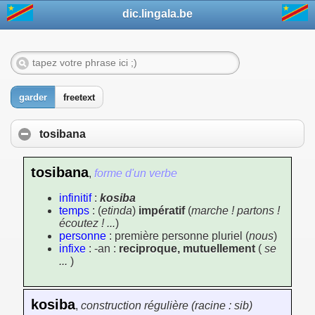
dic.lingala.be
garder
freetext
tosibana
tosibana
,
forme d'un verbe
infinitif
:
kosiba
temps
: (
etinda
)
impératif
(
marche ! partons !
écoutez ! ...
)
personne
: première personne pluriel (
nous
)
infixe
: -an :
reciproque, mutuellement
(
se
...
)
kosiba
,
construction régulière (racine : sib)