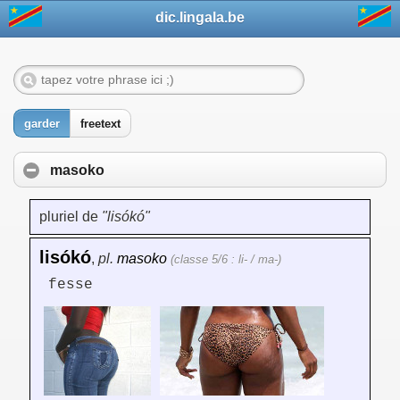
dic.lingala.be
garder
freetext
masoko
pluriel de
"lisókó"
lisókó
,
pl.
masoko
(classe 5/6 : li- / ma-)
fesse