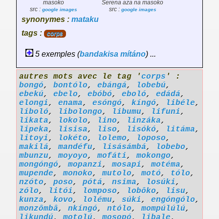
masoko
Serena aza na masoko
src :
src :
google images
google images
synonymes :
mataku
tags :
corps
5 exemples (
bandakisa
mítáno
) ...
autres mots avec le tag '
corps
' :
bongó
,
bontólo
,
ebángá
,
lobebú
,
ebekú
,
ebelo
,
ebóbó
,
eboló
,
edádá
,
elongi
,
enama
,
esóngó
,
kíngó
,
libéle
,
liboló
,
libolongo
,
libumu
,
lifuni
,
likata
,
lokolo
,
lino
,
linzáka
,
lipeka
,
lisisa
,
liso
,
lisókó
,
litáma
,
litoyi
,
lokéto
,
lolemo
,
loposo
,
makilá
,
mandéfu
,
lisásámbá
,
lobebo
,
mbunzu
,
moyoyo
,
mofáti
,
mokongo
,
mongóngó
,
mopanzi
,
mosapi
,
motéma
,
mupende
,
monoko
,
mutolo
,
motó
,
tólo
,
nzóto
,
poso
,
pótá
,
nsima
,
losúki
,
zólo
,
litói
,
lomposo
,
lobôko
,
lisu
,
kunza
,
kovo
,
lolému
,
súki
,
engóngólo
,
monzômbâ
,
nkíngó
,
ntólo
,
mompúlúlú
,
likundú
,
motolú
,
mosopó
,
libale
,