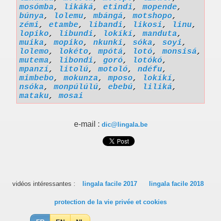
mosómba
,
likáká
,
etindi
,
mopende
,
búnya
,
lolemu
,
mbángá
,
motshopo
,
zémi
,
etambe
,
libandi
,
likosi
,
linu
,
lopiko
,
libundi
,
lokíkí
,
manduta
,
muika
,
mopiko
,
nkunki
,
sóka
,
soyi
,
lolemo
,
lokéto
,
mpótá
,
lotó
,
monsisá
,
mutema
,
libondi
,
goró
,
lotókó
,
mpanzí
,
litolú
,
motoló
,
ndéfu
,
mimbebo
,
mokunza
,
mposo
,
lokíkí
,
nsóka
,
monpúlúlú
,
ebebú
,
liliká
,
mataku
,
mosai
e-mail :
dic@lingala.be
vidéos intéressantes :
lingala facile 2017
lingala facile 2018
protection de la vie privée et cookies