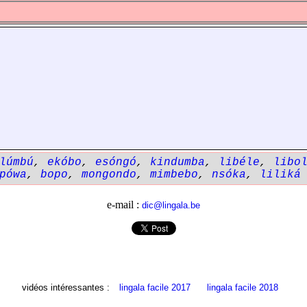
lúmbú
,
ekóbo
,
esóngó
,
kindumba
,
libéle
,
libo
pówa
,
bopo
,
mongondo
,
mimbebo
,
nsóka
,
liliká
e-mail :
dic@lingala.be
vidéos intéressantes :
lingala facile 2017
lingala facile 2018