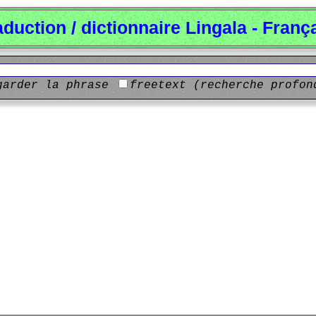
aduction / dictionnaire Lingala - Franç
garder la phrase
freetext (recherche profon