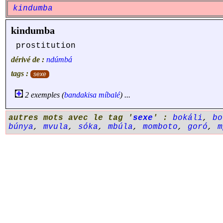
kindumba
kindumba
prostitution
dérivé de :
ndúmbá
tags :
sexe
2 exemples (
bandakisa
míbalé
) ...
autres mots avec le tag '
sexe
' :
bokáli
,
bo
búnya
,
mvula
,
sóka
,
mbúla
,
momboto
,
goró
,
m