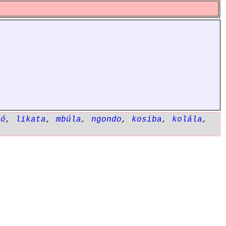
ló
,
likata
,
mbúla
,
ngondo
,
kosiba
,
kolála
,