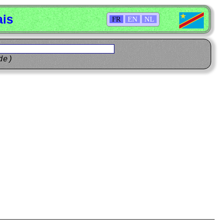
ais
FR
EN
NL
de)