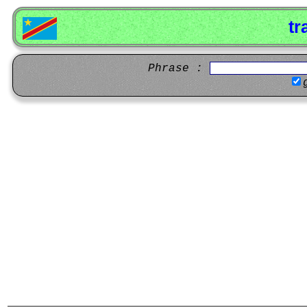
tr
Phrase :