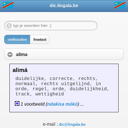
dic.lingala.be
onthouden
freetext
alima
alimá
duidelijke, correcte, rechts,
normaal, rechts uitgelijnd, in
orde, regel, orde, duidelijkheid,
track, wettigheid
1 voorbeeld (
ndakisa
mókó
) ...
e-mail :
dic@lingala.be