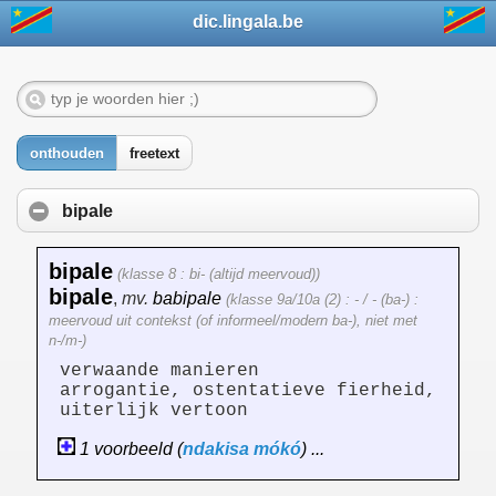
dic.lingala.be
onthouden
freetext
bipale
bipale
(klasse 8 : bi- (altijd meervoud))
bipale
,
mv.
babipale
(klasse 9a/10a (2) : - / - (ba-) :
meervoud uit contekst (of informeel/modern ba-), niet met
n-/m-)
verwaande manieren
arrogantie, ostentatieve fierheid,
uiterlijk vertoon
1 voorbeeld (
ndakisa
mókó
) ...