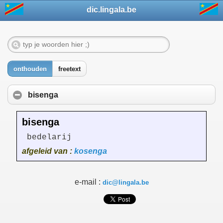
dic.lingala.be
onthouden
freetext
bisenga
bisenga
bedelarij
afgeleid van :
kosenga
e-mail :
dic@lingala.be