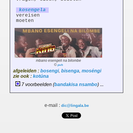
koseng
el
a
vereisen
moeten
mbano esengeli na bilombe
©
pvh
afgeleiden :
bosengi
,
bisenga
,
moséngi
zie ook :
kotúna
7 voorbeelden (
bandakisa
nsambo
) ...
e-mail :
dic@lingala.be