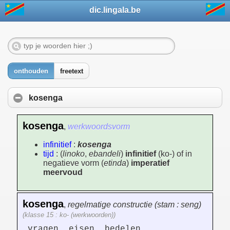
dic.lingala.be
onthouden
freetext
kosenga
kosenga
,
werkwoordsvorm
infinitief
:
kosenga
tijd
: (
linoko
,
ebandeli
)
infinitief
(ko-) of in
negatieve vorm (
etinda
)
imperatief
meervoud
kosenga
,
regelmatige constructie (stam : seng)
(klasse 15 : ko- (werkwoorden))
vragen, eisen, bedelen