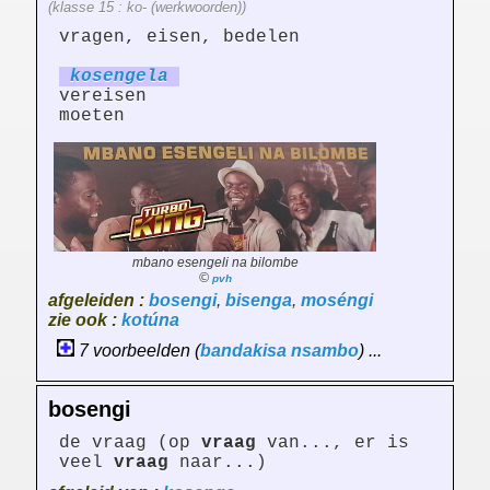
(klasse 15 : ko- (werkwoorden))
vragen, eisen, bedelen
koseng
el
a
vereisen
moeten
mbano esengeli na bilombe
©
pvh
afgeleiden :
bosengi
,
bisenga
,
moséngi
zie ook :
kotúna
7 voorbeelden (
bandakisa
nsambo
) ...
bosengi
de vraag (op
vraag
van..., er is
veel
vraag
naar...)