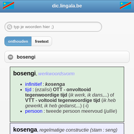
dic.lingala.be
onthouden
freetext
bosengi
bosengi
,
werkwoordsvorm
infinitief
:
kosenga
tijd
: (
ezalisi
)
OTT - onvoltooid
tegenwoordige tijd
(
ik werk, ik dans,...
) of
VTT - voltooid tegenwoordige tijd
(
ik heb
gewerkt, ik heb gedanst,...
) (-i)
persoon
: tweede persoon meervoud (
jullie
)
kosenga
,
regelmatige constructie (stam : seng)