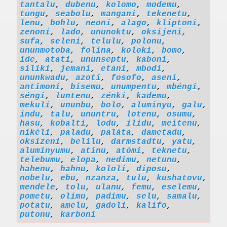
tantalu
,
dubenu
,
kolomo
,
modemu
,
tungu
,
seabolu
,
mangani
,
tekenetu
,
lenu
,
bohlu
,
neoni
,
alago
,
kliptoni
,
zenoni
,
lado
,
ununoktu
,
oksijeni
,
sufa
,
seleni
,
telulu
,
polonu
,
ununmotoba
,
folina
,
koloki
,
bomo
,
ide
,
atati
,
ununseptu
,
kaboni
,
siliki
,
jemani
,
etani
,
mbodi
,
ununkwadu
,
azoti
,
fosofo
,
aseni
,
antimoni
,
bisemu
,
unumpentu
,
mbéngi
,
séngi
,
luntenu
,
zénki
,
kademu
,
mekuli
,
ununbu
,
bolo
,
aluminyu
,
galu
,
indu
,
talu
,
ununtru
,
lotenu
,
osumu
,
hasu
,
kobalti
,
lodu
,
ilidu
,
meitenu
,
nikéli
,
paladu
,
paláta
,
dametadu
,
oksizeni
,
belilu
,
darmstadtu
,
yatu
,
aluminyumu
,
atinu
,
atómi
,
teknetu
,
telebumu
,
elopa
,
nedimu
,
netunu
,
hahenu
,
hahnu
,
kololi
,
diposu
,
nobelu
,
ebu
,
nzanza
,
tulu
,
kushatovu
,
mendele
,
tolu
,
ulanu
,
femu
,
eselemu
,
pometu
,
olimu
,
padimu
,
selu
,
samalu
,
potatu
,
amelu
,
gadoli
,
kalifo
,
putonu
,
karboni