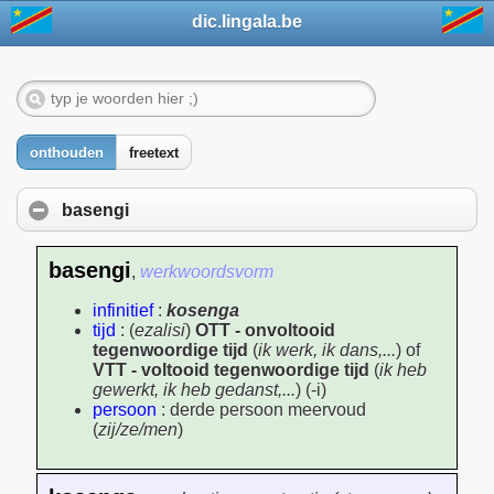
dic.lingala.be
onthouden
freetext
basengi
basengi
,
werkwoordsvorm
infinitief
:
kosenga
tijd
: (
ezalisi
)
OTT - onvoltooid
tegenwoordige tijd
(
ik werk, ik dans,...
) of
VTT - voltooid tegenwoordige tijd
(
ik heb
gewerkt, ik heb gedanst,...
) (-i)
persoon
: derde persoon meervoud
(
zij/ze/men
)