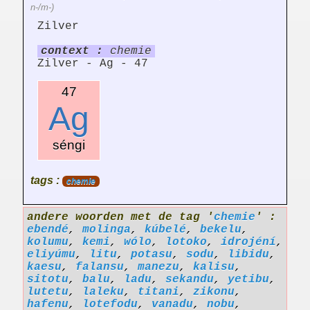
n-/m-)
Zilver
context :
chemie
Zilver - Ag - 47
47
Ag
séngi
tags :
chemie
andere woorden met de tag '
chemie
' :
ebendé
,
molinga
,
kúbelé
,
bekelu
,
kolumu
,
kemi
,
wólo
,
lotoko
,
idrojéní
,
eliyúmu
,
litu
,
potasu
,
sodu
,
libidu
,
kaesu
,
falansu
,
manezu
,
kalisu
,
sitotu
,
balu
,
ladu
,
sekandu
,
yetibu
,
lutetu
,
laleku
,
titani
,
zikonu
,
hafenu
,
lotefodu
,
vanadu
,
nobu
,