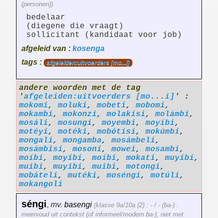
(personen))
bedelaar
(diegene die vraagt)
sollicitant (kandidaat voor job)
afgeleid van :
kosenga
tags :
afgeleiden:uitvoerders [mo...i]
andere woorden met de tag
'
afgeleiden:uitvoerders [mo...i]
' :
mokomi
,
moluki
,
mobeti
,
mobomi
,
mokambi
,
mokonzi
,
molakisi
,
molámbi
,
mosáli
,
mosungi
,
moyembi
,
moyíbi
,
motéyi
,
motéki
,
mobótisi
,
mokúmbi
,
mongali
,
mongamba
,
mosámbeli
,
mosámbisi
,
mosoni
,
mowei
,
mosambi
,
moíbi
,
moyibi
,
moíbi
,
mokati
,
muyibi
,
muibi
,
muyibi
,
muibi
,
motongi
,
mobáteli
,
mutéki
,
moséngi
,
motúli
,
mokangoli
séngi
,
mv.
basengi
(klasse 9a/10a (2) : - / - (ba-) :
meervoud uit contekst (of informeel/modern ba-), niet met