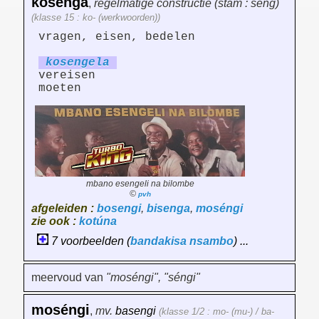
kosenga
,
regelmatige constructie (stam : seng)
(klasse 15 : ko- (werkwoorden))
vragen, eisen, bedelen
koseng
el
a
vereisen
moeten
mbano esengeli na bilombe
©
pvh
afgeleiden :
bosengi
,
bisenga
,
moséngi
zie ook :
kotúna
7 voorbeelden (
bandakisa
nsambo
) ...
meervoud van
"moséngi", "séngi"
moséngi
,
mv.
basengi
(klasse 1/2 : mo- (mu-) / ba-